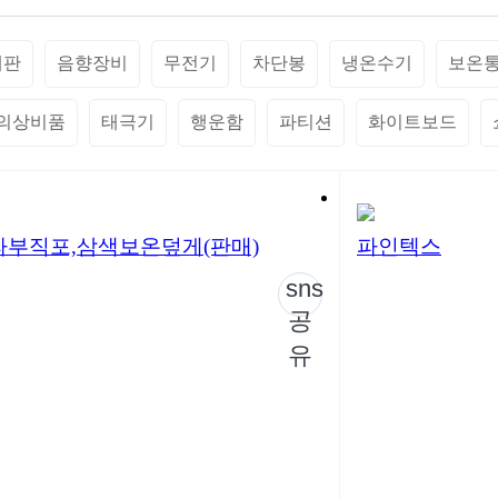
내판
음향장비
무전기
차단봉
냉온수기
보온
의상비품
태극기
행운함
파티션
화이트보드
라부직포,삼색보온덮게(판매)
파인텍스
sns
공
유