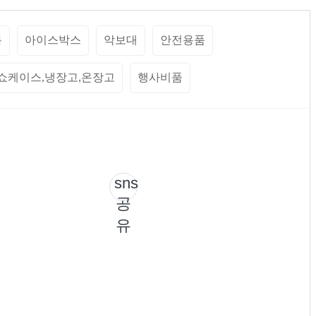
통
아이스박스
악보대
안전용품
쇼케이스,냉장고,온장고
행사비품
sns
공
유