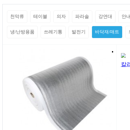
천막류
테이블
의자
파라솔
강연대
안
냉/난방용품
쓰레기통
발전기
바닥재/매트
칼